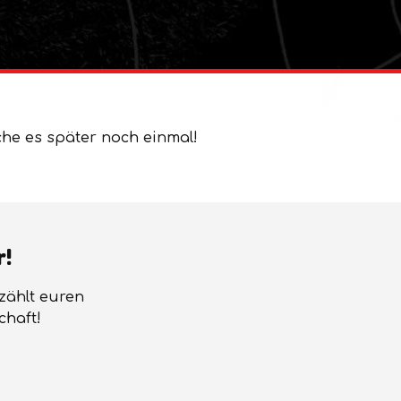
che es später noch einmal!
r!
rzählt euren
chaft!