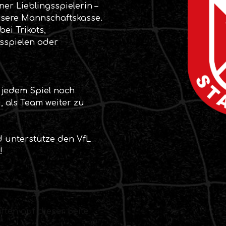
ner Lieblingsspielerin –
nsere Mannschaftskasse.
ei Trikots,
tsspielen oder
!
i jedem Spiel noch
, als Team weiter zu
d unterstütze den VfL
!
ften auf dieser Seite