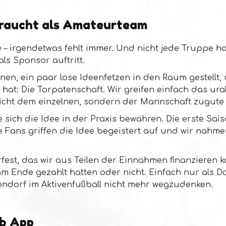
braucht als Amateurteam
e – irgendetwas fehlt immer. Und nicht jede Truppe ha
ls Sponsor auftritt.
, ein paar lose Ideenfetzen in den Raum gestellt, un
hat: Die Torpatenschaft. Wir greifen einfach das ura
s nicht dem einzelnen, sondern der Mannschaft zugut
sich die Idee in der Praxis bewähren. Die erste Sais
ie Fans griffen die Idee begeistert auf und wir nahm
est, das wir aus Teilen der Einnahmen finanzieren ko
e am Ende gezahlt hatten oder nicht. Einfach nur als
ondorf im Aktivenfußball nicht mehr wegzudenken.
b App