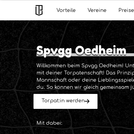
Vorteile
Vereine
Preise
Spvgg Oedheim
Willkommen beim Spvgg Oedheim! Unt
mit deiner Torpatenschaft! Das Prinzip
Mannschaft oder deine Lieblingsspiele
du. So können wir gleich gemeinsam j
Torpat:in werden
Es wurden keine Überschri
Mit dabei:
gefunden.