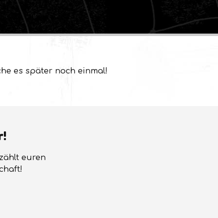
che es später noch einmal!
r!
rzählt euren
chaft!