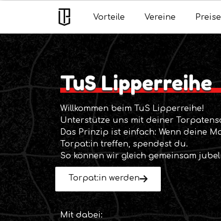
Vorteile
Vereine
Preise
TuS Lipperreihe
Willkommen beim TuS Lipperreihe!
Unterstütze uns mit deiner Torpatensc
Das Prinzip ist einfach: Wenn deine M
Torpat:in treffen, spendest du.
So können wir gleich gemeinsam jubel
Torpat:in werden
Es wurden keine Überschri
Mit dabei: