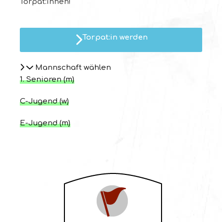
Torpat:innen!
Torpat:in werden
Mannschaft wählen
1. Senioren (m)
C-Jugend (w)
E-Jugend (m)